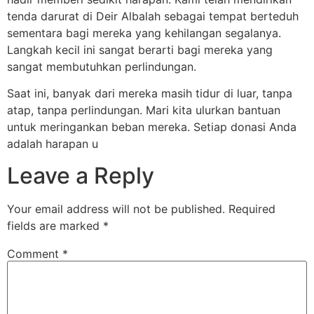
tenda darurat di Deir Albalah sebagai tempat berteduh
sementara bagi mereka yang kehilangan segalanya.
Langkah kecil ini sangat berarti bagi mereka yang
sangat membutuhkan perlindungan.
Saat ini, banyak dari mereka masih tidur di luar, tanpa
atap, tanpa perlindungan. Mari kita ulurkan bantuan
untuk meringankan beban mereka. Setiap donasi Anda
adalah harapan u
Leave a Reply
Your email address will not be published.
Required
fields are marked
*
Comment
*