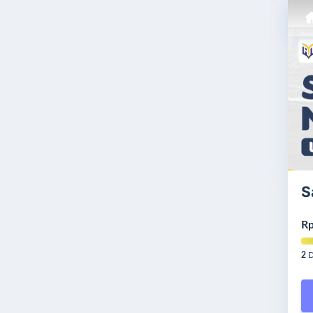
S
Rp
2
D