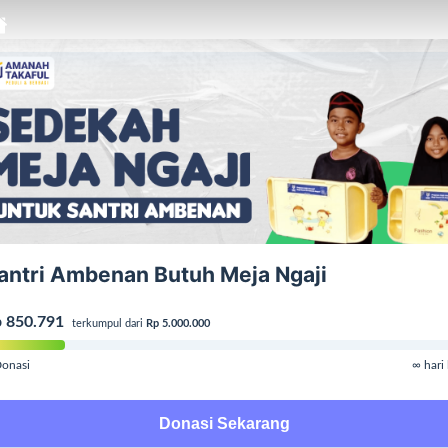
antri Ambenan Butuh Meja Ngaji
 850.791
terkumpul dari
Rp 5.000.000
onasi
∞ hari 
Donasi Sekarang