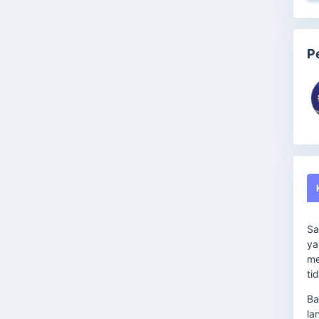
P
Sa
ya
me
ti
Ba
la