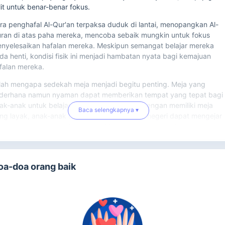
lit untuk benar-benar fokus.
ra penghafal Al-Qur'an terpaksa duduk di lantai, menopangkan Al-
ran di atas paha mereka, mencoba sebaik mungkin untuk fokus
nyelesaikan hafalan mereka. Meskipun semangat belajar mereka
ada henti, kondisi fisik ini menjadi hambatan nyata bagi kemajuan
falan mereka.
ilah mengapa sedekah meja menjadi begitu penting. Meja yang
derhana namun nyaman dapat memberikan tempat yang tepat bagi
ak-anak untuk belajar dengan konsentrasi. Dengan memiliki meja
Baca selengkapnya ▾
ng layak, anak-anak di pesantren di pelosok negeri dapat mengejar
pian mereka dengan lebih baik. Mereka dapat menyelesaikan
falan Al-Qur'an tanpa terhalang oleh keterbatasan fisik. Meja itu juga
rupakan simbol dari penghargaan usaha mereka yang semangat
tuk menuntaskan hafalan Al-Qur'an.
oa-doa orang baik